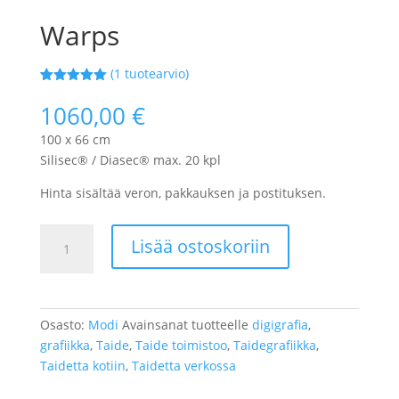
Warps
(
1
tuotearvio)
Arvio
1
5.00
5:stä
1060,00
€
perustuen
asiakkaan
100 x 66 cm
arvotuksee
n.
Silisec® / Diasec® max. 20 kpl
Hinta sisältää veron, pakkauksen ja postituksen.
Warps
Lisää ostoskoriin
määrä
Osasto:
Modi
Avainsanat tuotteelle
digigrafia
,
grafiikka
,
Taide
,
Taide toimistoo
,
Taidegrafiikka
,
Taidetta kotiin
,
Taidetta verkossa