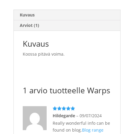
Kuvaus
Arviot (1)
Kuvaus
Koossa pitävä voima.
1 arvio tuotteelle
Warps
Arvostelu
Hildegarde
–
09/07/2024
tuotteesta:
Really wonderful info can be
5
/ 5
found on blog.
Blog range