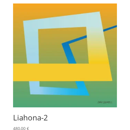
Liahona-2
480,00
€