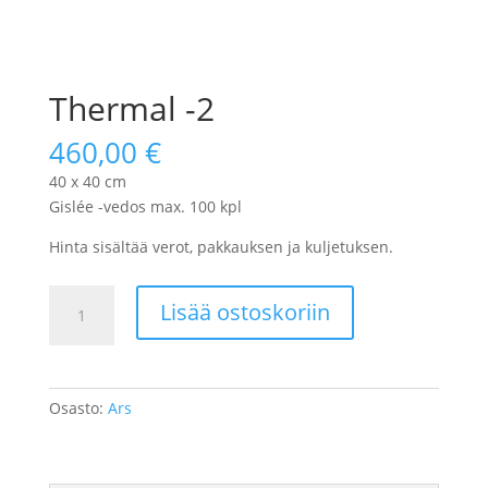
Thermal -2
460,00
€
40 x 40 cm
Gislée -vedos max. 100 kpl
Hinta sisältää verot, pakkauksen ja kuljetuksen.
Thermal
Lisää ostoskoriin
-2
määrä
Osasto:
Ars