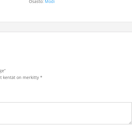
Osasto:
Modi
ge”
et kentät on merkitty
*