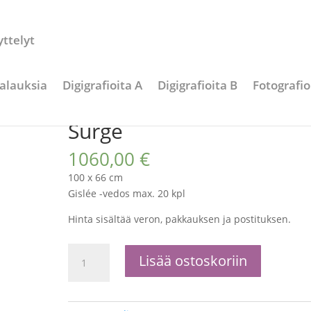
ttelyt
alauksia
Digigrafioita A
Digigrafioita B
Fotografio
Surge
1060,00
€
100 x 66 cm
Gislée -vedos max. 20 kpl
Hinta sisältää veron, pakkauksen ja postituksen.
Surge
Lisää ostoskoriin
määrä