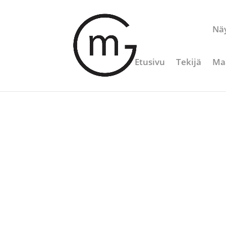
Näy
Etusivu
Tekijä
Ma
Etusivu
/
Modi
/ Surge