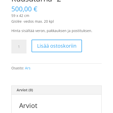
500,00
€
59 x 42 cm
Gislée -vedos max. 20 kpl
Hinta sisältää veron, pakkauksen ja postituksen.
Ruusutarha
Lisää ostoskoriin
-2
määrä
Osasto:
Ars
Arviot (0)
Arviot